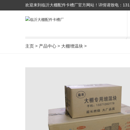
欢迎来到临沂大棚配件卡槽厂官方网站！
详情请致电：
131
主页
>
产品中心
>
大棚增温块
>