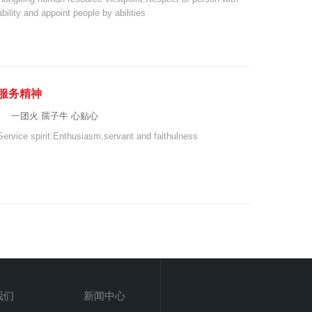
ability and appoint people by abilities
服务精神
一团火 孺子牛 心贴心
Service spirit:Enthusiasm,servant and faithulness
我们
新闻中心