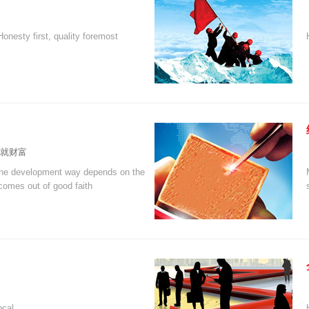
onesty first, quality foremost
铸就财富
he development way depends on the
comes out of good faith
ocal