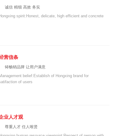
诚信 精细 高效 务实
Hongxing spirit:Honest, delicate, high efficient and concrete
经营信条
铸畅销品牌 让用户满意
Management belief:Establish of Hongxing brand for
satifaction of users
企业人才观
尊重人才 任人唯贤
Hongxing human resource viewpoint:Respect of person with